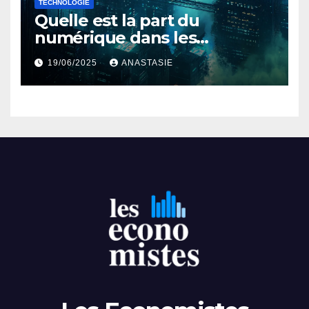
TECHNOLOGIE
Quelle est la part du
numérique dans les
émissions mondiales de gaz
19/06/2025
ANASTASIE
à effet de serre ?