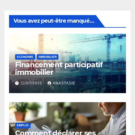
Vous avez peut-être manqué...
ECONOMIE
IMMOBILIER
Financement participatif
immobilier
11/07/2025
ANASTASIE
EMPLOI
Comment déclarer ses