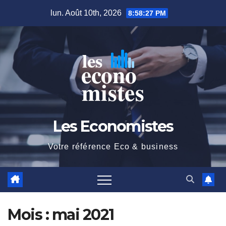
Skip
lun. Août 10th, 2026
8:58:28 PM
to
content
Les Economistes
Votre référence Eco & business
Mois :
mai 2021