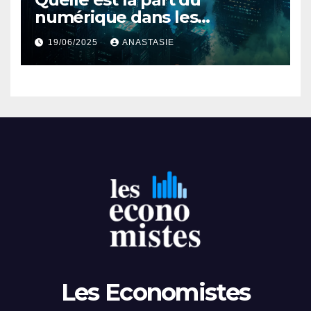
numérique dans les
émissions mondiales de gaz
19/06/2025
ANASTASIE
à effet de serre ?
Les Economistes