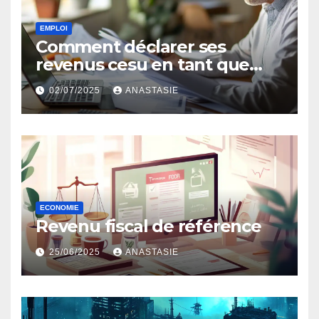
EMPLOI
Comment déclarer ses
revenus cesu en tant que
salarié ?
02/07/2025
ANASTASIE
ECONOMIE
Revenu fiscal de référence
25/06/2025
ANASTASIE