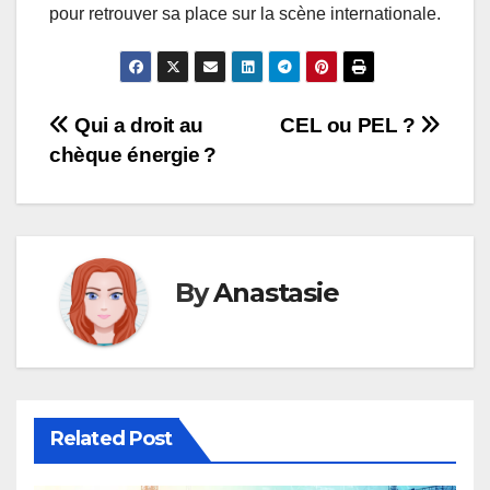
pour retrouver sa place sur la scène internationale.
Navigation
Qui a droit au
CEL ou PEL ?
chèque énergie ?
de
l’article
By
Anastasie
Related Post