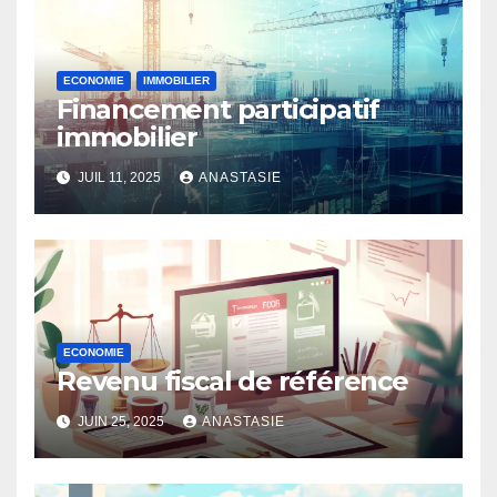
ECONOMIE
IMMOBILIER
Financement participatif
immobilier
JUIL 11, 2025
ANASTASIE
ECONOMIE
Revenu fiscal de référence
JUIN 25, 2025
ANASTASIE