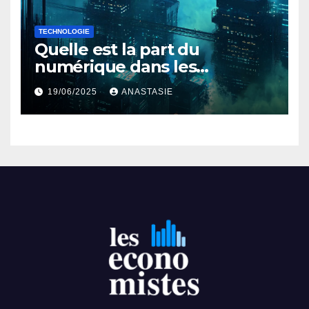
TECHNOLOGIE
Quelle est la part du
numérique dans les
émissions mondiales de gaz
19/06/2025
ANASTASIE
à effet de serre ?