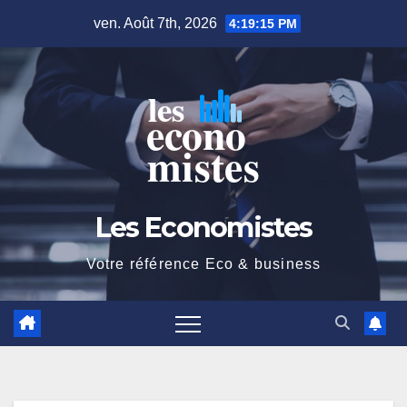
Skip
ven. Août 7th, 2026
4:19:16 PM
to
content
Les Economistes
Votre référence Eco & business