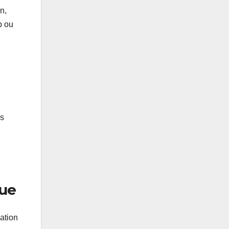
n,
b ou
es
que
ation