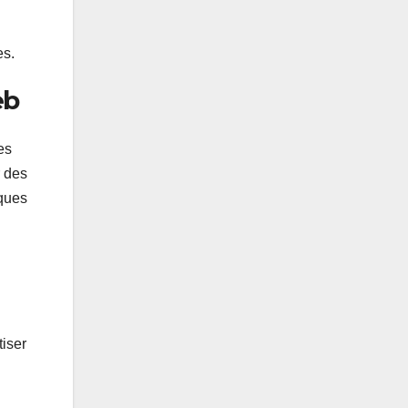
es.
eb
es
r des
iques
tiser