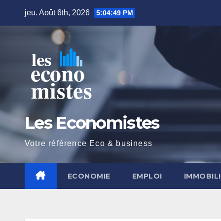
Skip
jeu. Août 6th, 2026
5:04:50 PM
to
content
Les Economistes
Votre référence Eco & business
ECONOMIE
EMPLOI
IMMOBIL