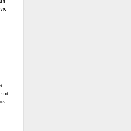
 un
ivre
et
 soit
ans