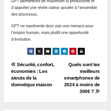
GPT permettront de maximiser la productivité et
d’apporter une réelle valeur ajoutée à l’ensemble
des processus.
GPT ne représente donc pas une menace pour
l’emploi humain, mais plutôt une opportunité
d’évolution.
Navigation
Sécurité, confort,
Quels sont les
économies : Les
meilleurs
de
atouts de la
smartphones de
l’article
domotique maison
2024 à moins de
300€ ?