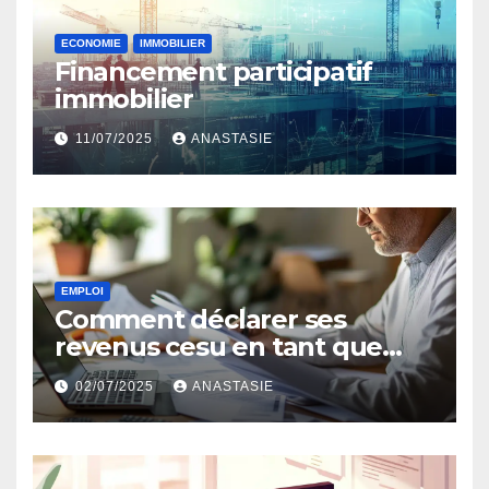
ECONOMIE
IMMOBILIER
Financement participatif
immobilier
11/07/2025
ANASTASIE
EMPLOI
Comment déclarer ses
revenus cesu en tant que
salarié ?
02/07/2025
ANASTASIE