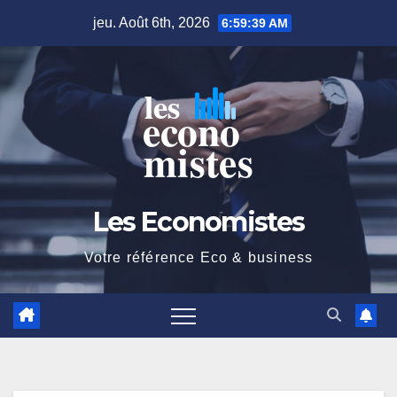
Skip
jeu. Août 6th, 2026
6:59:40 AM
to
content
Les Economistes
Votre référence Eco & business