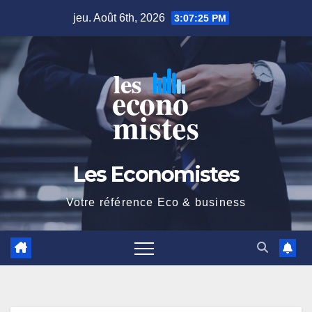
Skip
jeu. Août 6th, 2026
3:07:26 PM
to
content
Les Economistes
Votre référence Eco & business