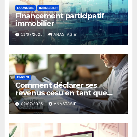
ECONOMIE
IMMOBILIER
Financement participatif
immobilier
11/07/2025
ANASTASIE
EMPLOI
Comment déclarer ses
revenus cesu en tant que
salarié ?
02/07/2025
ANASTASIE